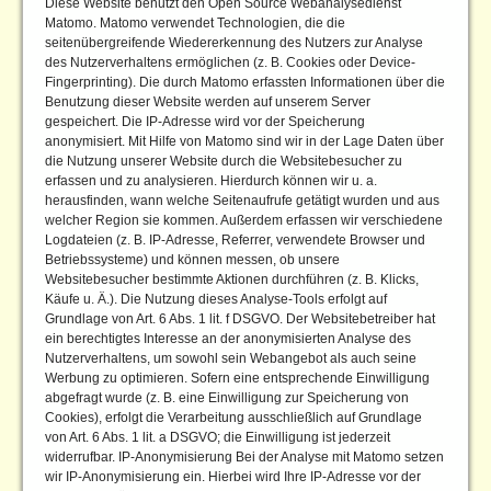
Diese Website benutzt den Open Source Webanalysedienst
Matomo. Matomo verwendet Technologien, die die
seitenübergreifende Wiedererkennung des Nutzers zur Analyse
des Nutzerverhaltens ermöglichen (z. B. Cookies oder Device-
Fingerprinting). Die durch Matomo erfassten Informationen über die
Benutzung dieser Website werden auf unserem Server
gespeichert. Die IP-Adresse wird vor der Speicherung
anonymisiert. Mit Hilfe von Matomo sind wir in der Lage Daten über
die Nutzung unserer Website durch die Websitebesucher zu
erfassen und zu analysieren. Hierdurch können wir u. a.
herausfinden, wann welche Seitenaufrufe getätigt wurden und aus
welcher Region sie kommen. Außerdem erfassen wir verschiedene
Logdateien (z. B. IP-Adresse, Referrer, verwendete Browser und
Betriebssysteme) und können messen, ob unsere
Websitebesucher bestimmte Aktionen durchführen (z. B. Klicks,
Käufe u. Ä.). Die Nutzung dieses Analyse-Tools erfolgt auf
Grundlage von Art. 6 Abs. 1 lit. f DSGVO. Der Websitebetreiber hat
ein berechtigtes Interesse an der anonymisierten Analyse des
Nutzerverhaltens, um sowohl sein Webangebot als auch seine
Werbung zu optimieren. Sofern eine entsprechende Einwilligung
abgefragt wurde (z. B. eine Einwilligung zur Speicherung von
Cookies), erfolgt die Verarbeitung ausschließlich auf Grundlage
von Art. 6 Abs. 1 lit. a DSGVO; die Einwilligung ist jederzeit
widerrufbar. IP-Anonymisierung Bei der Analyse mit Matomo setzen
wir IP-Anonymisierung ein. Hierbei wird Ihre IP-Adresse vor der