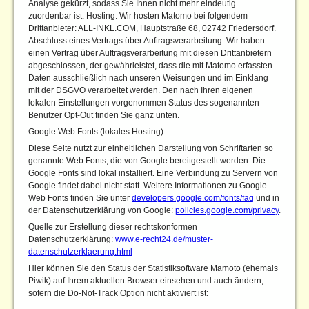
Analyse gekürzt, sodass Sie Ihnen nicht mehr eindeutig
zuordenbar ist. Hosting: Wir hosten Matomo bei folgendem
Drittanbieter: ALL-INKL.COM, Hauptstraße 68, 02742 Friedersdorf.
Abschluss eines Vertrags über Auftragsverarbeitung: Wir haben
einen Vertrag über Auftragsverarbeitung mit diesen Drittanbietern
abgeschlossen, der gewährleistet, dass die mit Matomo erfassten
Daten ausschließlich nach unseren Weisungen und im Einklang
mit der DSGVO verarbeitet werden. Den nach Ihren eigenen
lokalen Einstellungen vorgenommen Status des sogenannten
Benutzer Opt-Out finden Sie ganz unten.
Google Web Fonts (lokales Hosting)
Diese Seite nutzt zur einheitlichen Darstellung von Schriftarten so
genannte Web Fonts, die von Google bereitgestellt werden. Die
Google Fonts sind lokal installiert. Eine Verbindung zu Servern von
Google findet dabei nicht statt. Weitere Informationen zu Google
Web Fonts finden Sie unter
developers.google.com/fonts/faq
und in
der Datenschutzerklärung von Google:
policies.google.com/privacy
.
Quelle zur Erstellung dieser rechtskonformen
Datenschutzerklärung:
www.e-recht24.de/muster-
datenschutzerklaerung.html
Hier können Sie den Status der Statistiksoftware Mamoto (ehemals
Piwik) auf Ihrem aktuellen Browser einsehen und auch ändern,
sofern die Do-Not-Track Option nicht aktiviert ist: