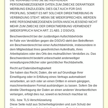
DIE VERARBEITUNG SIE BETREFFENDER
PERSONENBEZOGENER DATEN ZUM ZWECKE DERARTIGER
WERBUNG EINZULEGEN; DIES GILT AUCH FÜR DAS
PROFILING, SOWEIT ES MIT SOLCHER DIREKTWERBUNG IN
VERBINDUNG STEHT. WENN SIE WIDERSPRECHEN, WERDEN
IHRE PERSONENBEZOGENEN DATEN ANSCHLIESSEND NICHT
MEHR ZUM ZWECKE DER DIREKTWERBUNG VERWENDET
(WIDERSPRUCH NACH ART. 21 ABS. 2 DSGVO).
Beschwerderecht bei der zuständigen Aufsichtsbehörde
Im Falle von Verstößen gegen die DSGVO steht den Betroffenen
ein Beschwerderecht bei einer Aufsichtsbehörde, insbesondere in
dem Mitgliedstaat ihres gewöhnlichen Aufenthalts, ihres
Arbeitsplatzes oder des Orts des mutmaßlichen Verstoßes zu. Das
Beschwerderecht besteht unbeschadet anderweitiger
verwaltungsrechtlicher oder gerichtlicher Rechtsbehelfe.
Recht auf Datenübertragbarkeit
Sie haben das Recht, Daten, die wir auf Grundlage Ihrer
Einwilligung oder in Erfüllung eines Vertrags automatisiert
verarbeiten, an sich oder an einen Dritten in einem gängigen,
maschinenlesbaren Format aushändigen zu lassen. Sofern Sie die
direkte Übertragung der Daten an einen anderen Verantwortlichen
verlangen, erfolgt dies nur, soweit es technisch machbar ist.
SSL- bzw. TLS-Verschlüsselung
Diese Seite nutzt aus Sicherheitsgründen und zum Schutz der