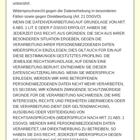
unberührt.
Widerspruchsrecht gegen die Datenerhebung in besonderen
Fällen sowie gegen Direktwerbung (Art. 21 DSGVO)
WENN DIE DATENVERARBEITUNG AUF GRUNDLAGE VON ART.
6 ABS. 1 LIT. E ODER F DSGVO ERFOLGT, HABEN SIE
JEDERZEIT DAS RECHT, AUS GRÜNDEN, DIE SICH AUS IHRER
BESONDEREN SITUATION ERGEBEN, GEGEN DIE
VERARBEITUNG IHRER PERSONENBEZOGENEN DATEN
WIDERSPRUCH EINZULEGEN; DIES GILT AUCH FÜR EIN AUF
DIESE BESTIMMUNGEN GESTÜTZTES PROFILING. DIE
JEWEILIGE RECHTSGRUNDLAGE, AUF DENEN EINE
VERARBEITUNG BERUHT, ENTNEHMEN SIE DIESER
DATENSCHUTZERKLÄRUNG. WENN SIE WIDERSPRUCH
EINLEGEN, WERDEN WIR IHRE BETROFFENEN
PERSONENBEZOGENEN DATEN NICHT MEHR VERARBEITEN,
ES SEI DENN, WIR KÖNNEN ZWINGENDE SCHUTZWÜRDIGE
GRÜNDE FÜR DIE VERARBEITUNG NACHWEISEN, DIE IHRE
INTERESSEN, RECHTE UND FREIHEITEN ÜBERWIEGEN ODER
DIE VERARBEITUNG DIENT DER GELTENDMACHUNG,
AUSÜBUNG ODER VERTEIDIGUNG VON
RECHTSANSPRÜCHEN (WIDERSPRUCH NACH ART. 21 ABS. 1
DSGVO). WERDEN IHRE PERSONENBEZOGENEN DATEN
VERARBEITET, UM DIREKTWERBUNG ZU BETREIBEN, SO
HABEN SIE DAS RECHT, JEDERZEIT WIDERSPRUCH GEGEN