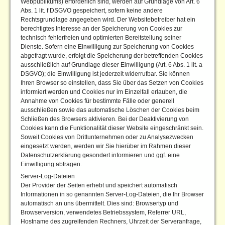
Webpublikums) erforderlich sind, werden auf Grundlage von Art. 6
Abs. 1 lit. f DSGVO gespeichert, sofern keine andere
Rechtsgrundlage angegeben wird. Der Websitebetreiber hat ein
berechtigtes Interesse an der Speicherung von Cookies zur
technisch fehlerfreien und optimierten Bereitstellung seiner
Dienste. Sofern eine Einwilligung zur Speicherung von Cookies
abgefragt wurde, erfolgt die Speicherung der betreffenden Cookies
ausschließlich auf Grundlage dieser Einwilligung (Art. 6 Abs. 1 lit. a
DSGVO); die Einwilligung ist jederzeit widerrufbar. Sie können
Ihren Browser so einstellen, dass Sie über das Setzen von Cookies
informiert werden und Cookies nur im Einzelfall erlauben, die
Annahme von Cookies für bestimmte Fälle oder generell
ausschließen sowie das automatische Löschen der Cookies beim
Schließen des Browsers aktivieren. Bei der Deaktivierung von
Cookies kann die Funktionalität dieser Website eingeschränkt sein.
Soweit Cookies von Drittunternehmen oder zu Analysezwecken
eingesetzt werden, werden wir Sie hierüber im Rahmen dieser
Datenschutzerklärung gesondert informieren und ggf. eine
Einwilligung abfragen.
Server-Log-Dateien
Der Provider der Seiten erhebt und speichert automatisch
Informationen in so genannten Server-Log-Dateien, die Ihr Browser
automatisch an uns übermittelt. Dies sind: Browsertyp und
Browserversion, verwendetes Betriebssystem, Referrer URL,
Hostname des zugreifenden Rechners, Uhrzeit der Serveranfrage,